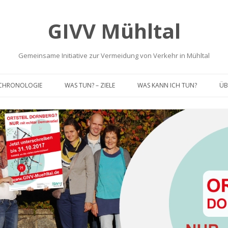
GIVV Mühltal
Gemeinsame Initiative zur Vermeidung von Verkehr in Mühltal
Skip
to
CHRONOLOGIE
WAS TUN? – ZIELE
WAS KANN ICH TUN?
ÜB
content