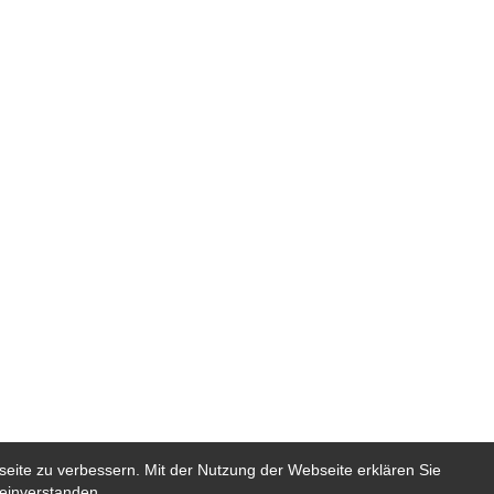
eite zu verbessern. Mit der Nutzung der Webseite erklären Sie
Proudly powered by WordPress
 einverstanden.