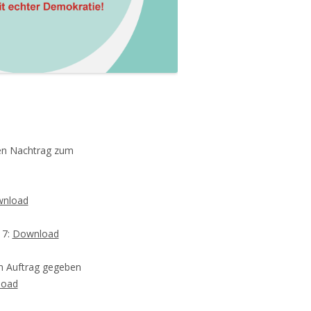
inen Nachtrag zum
nload
17:
Download
n Auftrag gegeben
load