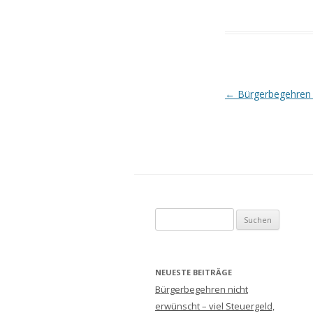
Beitrags-
←
Bürgerbegehren 
Navigation
S
u
c
h
NEUESTE BEITRÄGE
e
Bürgerbegehren nicht
n
erwünscht – viel Steuergeld,