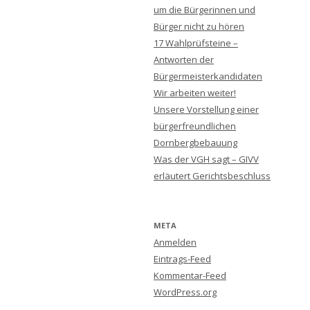
n
um die Bürgerinnen und
a
Bürger nicht zu hören
c
17 Wahlprüfsteine –
h
Antworten der
:
Bürgermeisterkandidaten
Wir arbeiten weiter!
Unsere Vorstellung einer
bürgerfreundlichen
Dornbergbebauung
Was der VGH sagt – GIVV
erläutert Gerichtsbeschluss
META
Anmelden
Eintrags-Feed
Kommentar-Feed
WordPress.org